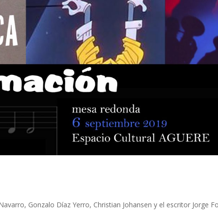
avarro, Gonzalo Díaz Yerro, Christian Johansen y el escritor Jorge F