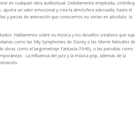
tiene en cualquier obra audiovisual. Debidamente empleada, contribu
, aporta un valor emocional y crea la atmósfera adecuada, hasta el
culas y piezas de animación que conocemos no serían en absoluto lo
vitados. Hablaremos sobre su música y los desafíos creativos que su
arias como las Silly Symphonies de Disney o las Merrie Melodies d
e obras como el largometraje Fantasía (1940), o las parodias como
mporáneas. La influencia del jazz y la música pop, además de la
animación.